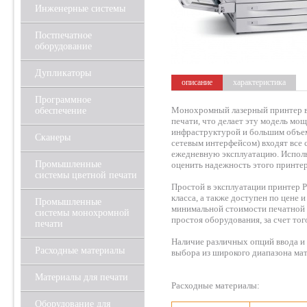
Инженерные системы
Постпечатное
оборудование
Дупликаторы
описание
характеристика
Программное
Монохромный лазерный принтер вк
обеспечение
печати, что делает эту модель м
инфраструктурой и большим объе
Сканеры
сетевым интерфейсом) входят все
ежедневную эксплуатацию. Исполь
Промышленные
оценить надежность этого принтер
системы цветной печати
Простой в эксплуатации принтер P
класса, а также доступен по цене 
Промышленные
минимальной стоимости печатной 
системы монохромной
простоя оборудования, за счет тог
печати
Наличие различных опций ввода и
Расходные материалы
выбора из широкого диапазона мат
Материалы для печати
Расходные материалы:
Оборудование для