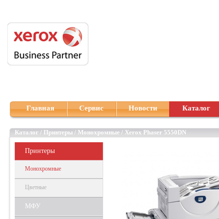
Главная
Сервис
Новости
Каталог
Каталог
/
Принтеры
/
Монохромные
/
Xerox Phaser 5550DN
Принтеры
Монохромные
Цветные
МФУ