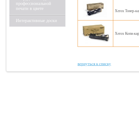
профессиональной
печати в цвете
Xerox Тонер-ка
Интерактивные доски
Xerox Копи-кар
вернуться к списку