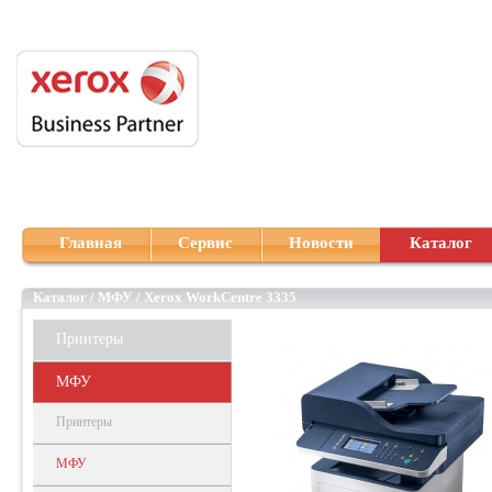
Главная
Сервис
Новости
Каталог
Каталог
/
МФУ
/
Xerox WorkCentre 3335
Принтеры
МФУ
Принтеры
МФУ