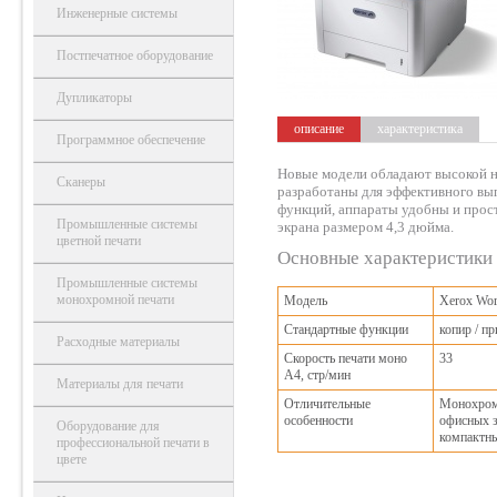
Инженерные системы
Постпечатное оборудование
Дупликаторы
описание
характеристика
Программное обеспечение
Новые модели обладают высокой н
Сканеры
разработаны для эффективного вы
функций, аппараты удобны и прост
Промышленные системы
экрана размером 4,3 дюйма.
цветной печати
Основные характеристики
Промышленные системы
монохромной печати
Модель
Xerox Wor
Стандартные функции
копир / пр
Расходные материалы
Скорость печати моно
33
A4, стр/мин
Материалы для печати
Отличительные
Монохром
особенности
офисных з
Оборудование для
компактны
профессиональной печати в
цвете